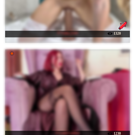
☉ Lana_Leee
1320
☉ LadyLeather
1230