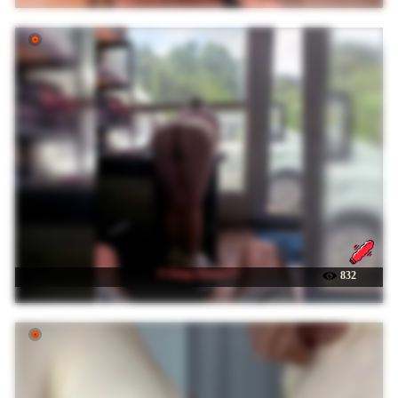
☉ King-Queen777
832