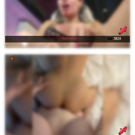
☉ MandyPeas
3824