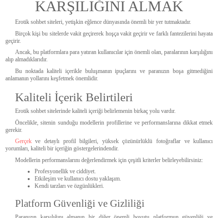
KARŞILIĞINI ALMAK
Erotik sohbet siteleri, yetişkin eğlence dünyasında önemli bir yer tutmaktadır.
Birçok kişi bu sitelerde vakit geçirerek hoşça vakit geçirir ve farklı fantezilerini hayata
geçirir.
Ancak, bu platformlara para yatıran kullanıcılar için önemli olan, paralarının karşılığını
alıp almadıklarıdır.
Bu noktada kaliteli içerikle buluşmanın ipuçlarını ve paranızın boşa gitmediğini
anlamanın yollarını keşfetmek önemlidir.
Kaliteli İçerik Belirtileri
Erotik sohbet sitelerinde kaliteli içeriği belirlemenin birkaç yolu vardır.
Öncelikle, sitenin sunduğu modellerin profillerine ve performanslarına dikkat etmek
gerekir.
Gerçek
ve detaylı profil bilgileri, yüksek çözünürlüklü fotoğraflar ve kullanıcı
yorumları, kaliteli bir içeriğin göstergelerindendir.
Modellerin performanslarını değerlendirmek için çeşitli kriterler belirleyebilirsiniz:
Profesyonellik ve ciddiyet.
Etkileşim ve kullanıcı dostu yaklaşım.
Kendi tarzları ve özgünlükleri.
Platform Güvenliği ve Gizliliği
Paranızın karşılığını almanın bir diğer önemli boyutu platformun güvenliği ve