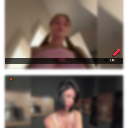
☉ K___
730