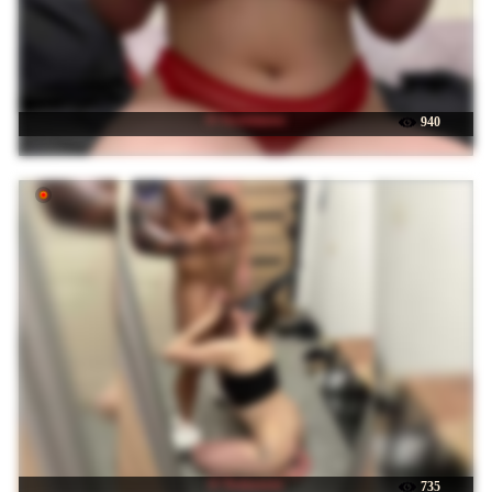
☉ Sweetmeow
940
☉ Twixxxxxx
735