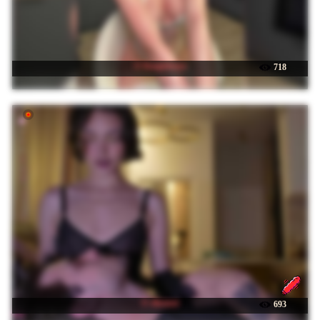
☉ Kaspiskaya
718
☉ elisonni
693