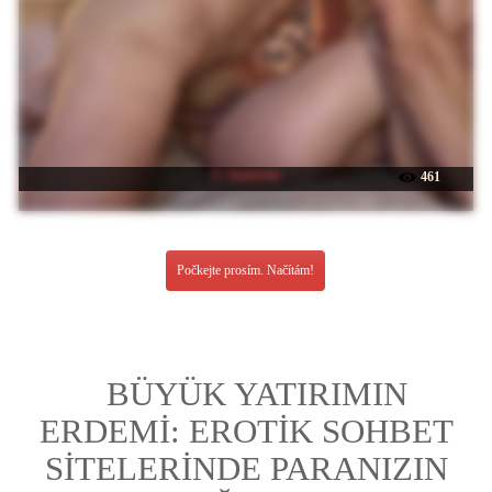
☉ Juanyroo
461
Počkejte prosím. Načítám!
BÜYÜK YATIRIMIN
ERDEMİ: EROTİK SOHBET
SİTELERİNDE PARANIZIN