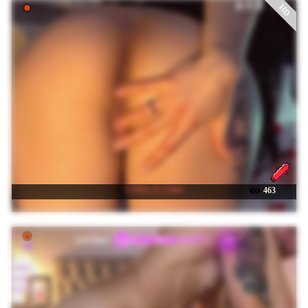
HD
☉ Kira_Li_Lime
463