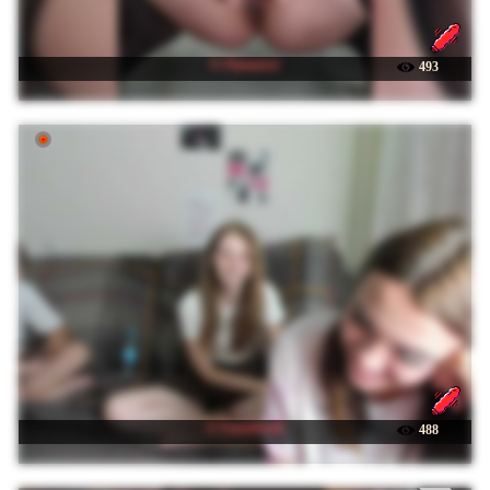
☉ Flammeee
493
☉ FanatKenli
488