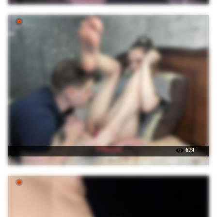
☉ Buzzyd
679