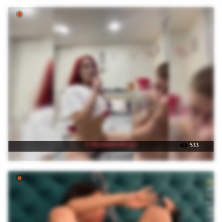
☉ Deynmansalvator
533