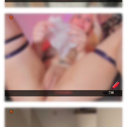
☉ baeonlive
730