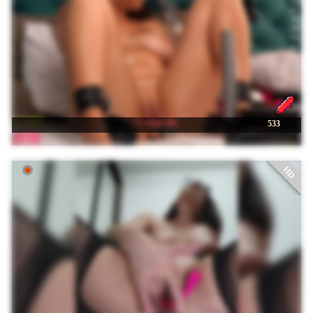
☉ shiny-lily
533
HD