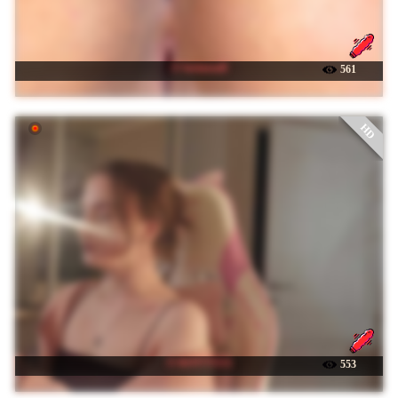
☉ farianaall
561
HD
☉ KOTTYAA
553