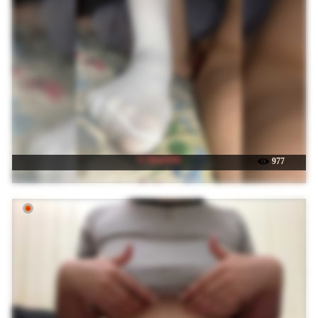
☉ Dimir888
977