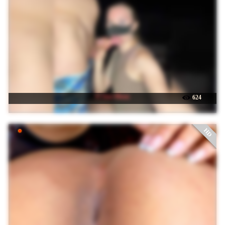
☉ Sun-Moon
624
HD