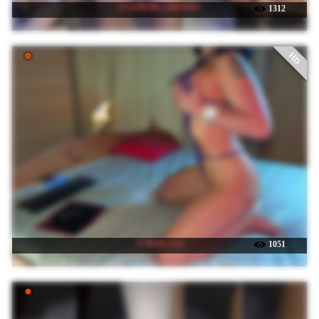
☉ GOROD_GREHOV
1312
HD
☉ Rock_Cat
1051