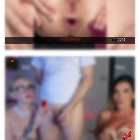
☉ BABYam
2297