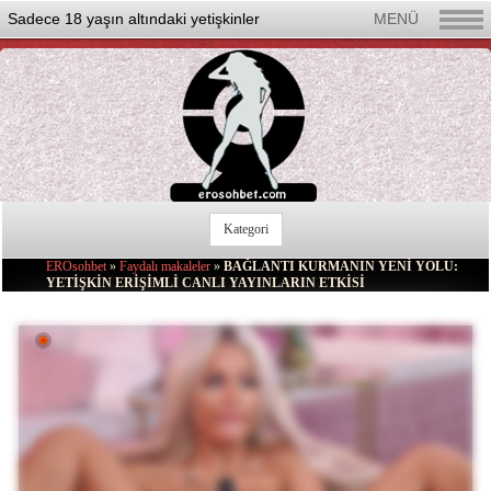
Sadece 18 yaşın altındaki yetişkinler
MENÜ
Kategori
Seks Chat Rulet
EROsohbet
»
Faydalı makaleler
»
BAĞLANTI KURMANIN YENİ YOLU:
YETİŞKİN ERİŞİMLİ CANLI YAYINLARIN ETKİSİ
Yeni
Güzel Kadınlar
Erkek
Transeksüel
Lezbiyen
Çiftler