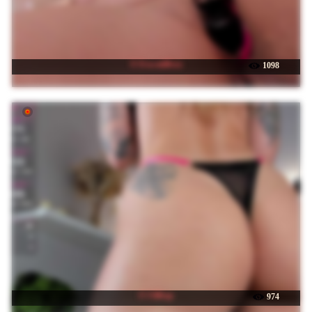
☉ Eva-milfxxx
1098
☉ UliKop
974