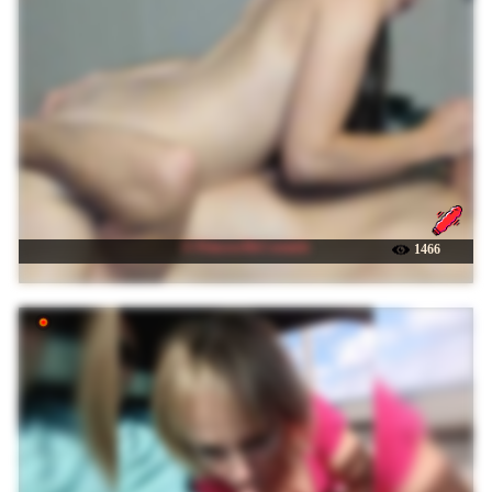
☉ PrincessMcCormick
1466