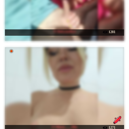
☉ Babyandkot
1281
☉ Minni____Mia
1271