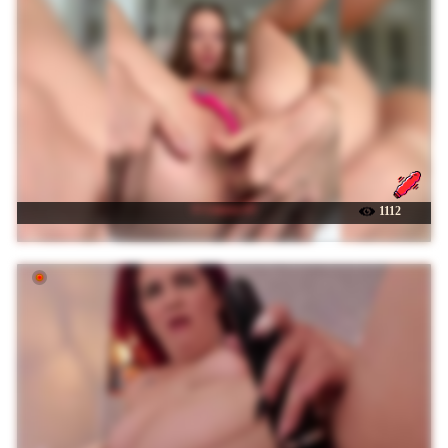
☉ Linnea-67
1112