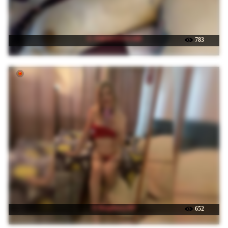
☉ JORMATESSA69
783
☉ Raspberry187
652