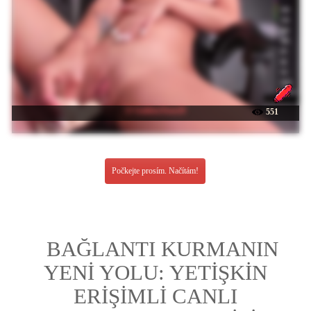
☉ GoldenTeen20
551
Počkejte prosím. Načítám!
BAĞLANTI KURMANIN
YENİ YOLU: YETİŞKİN
ERİŞİMLİ CANLI