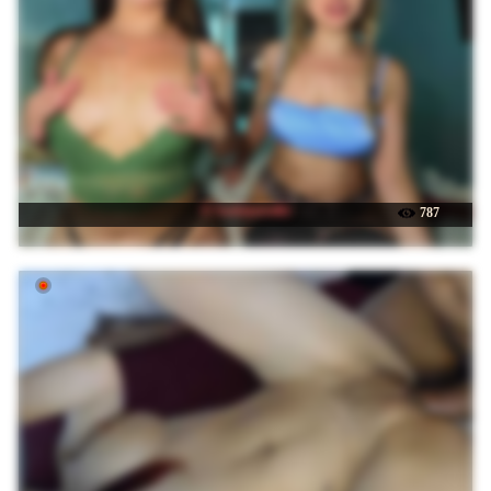
☉ Soskinerealki
787