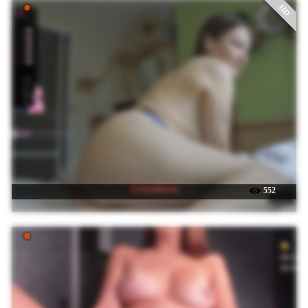
HD
☉ GessiFossa
552