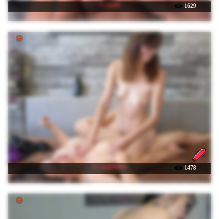
☉ Adel9
1629
☉ sosgirl1994
1478