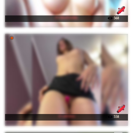
☉ AlisaFreshly
568
☉ sofi-love
558