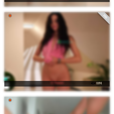
HD
☉ Taanni
1191