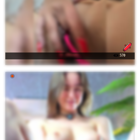
☉ _IBlondy_
570