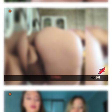
☉ Ritia
861