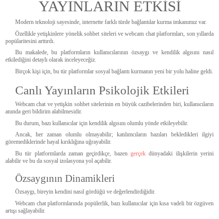
YAYINLARIN ETKİSİ
Modern teknoloji sayesinde, internette farklı türde bağlantılar kurma imkanımız var.
Özellikle yetişkinlere yönelik sohbet siteleri ve webcam chat platformları, son yıllarda
popülaritesini arttırdı.
Bu makalede, bu platformların kullanıcılarının özsaygı ve kendilik algısını nasıl
etkilediğini detaylı olarak inceleyeceğiz.
Birçok kişi için, bu tür platformlar sosyal bağlantı kurmanın yeni bir yolu haline geldi.
Canlı Yayınların Psikolojik Etkileri
Webcam chat ve yetişkin sohbet sitelerinin en büyük cazibelerinden biri, kullanıcıların
anında geri bildirim alabilmesidir.
Bu durum, bazı kullanıcılar için kendilik algısını olumlu yönde etkileyebilir.
Ancak, her zaman olumlu olmayabilir; katılımcıların bazıları bekledikleri ilgiyi
göremediklerinde hayal kırıklığına uğrayabilir.
Bu tür platformlarda zaman geçirdikçe, bazen
gerçek
dünyadaki ilişkilerin yerini
alabilir ve bu da sosyal izolasyona yol açabilir.
Özsaygının Dinamikleri
Özsaygı, bireyin kendini nasıl gördüğü ve değerlendirdiğidir.
Webcam chat platformlarında popülerlik, bazı kullanıcılar için kısa vadeli bir özgüven
artışı sağlayabilir.