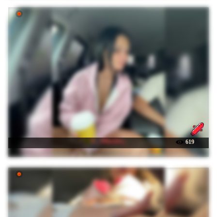
☉ _Milashka_
619