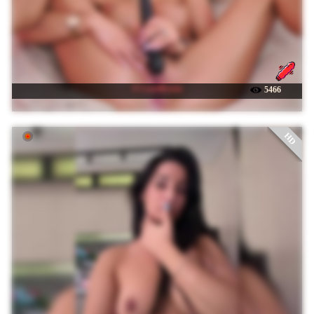
☉ LaraBrynn
5466
HD