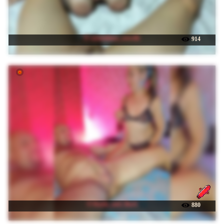
☉ cutemilana_sexwife
914
☉ Kayla_and_Bach
880