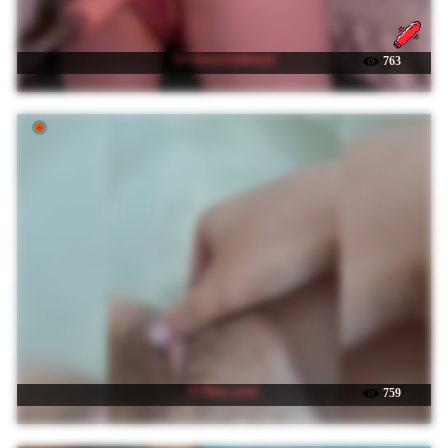
☉ CherryGirlfriend
763
☉ Mary-ana1
759