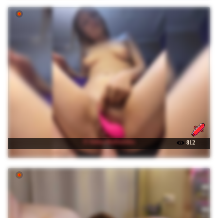
☉ Iriska-Barbariska
812