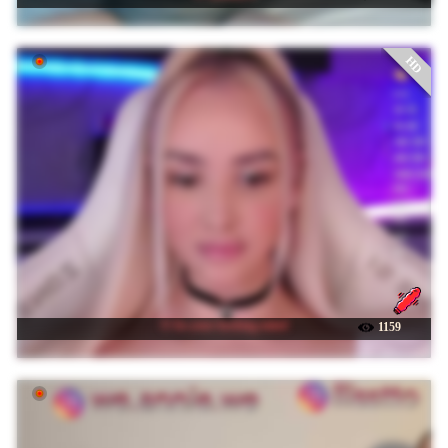
HD
☉ In-your-fucking-mind
1159