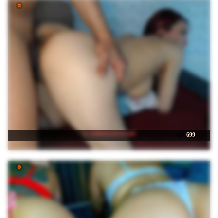
☉ JORMATESSA69
699