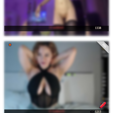
☉ mefidufi
1338
HD
☉ SydneySi
1213