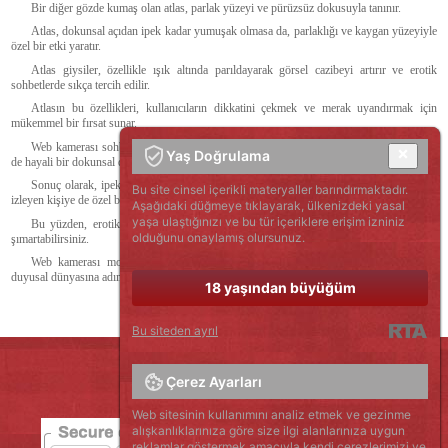
Bir diğer gözde kumaş olan atlas, parlak yüzeyi ve pürüzsüz dokusuyla tanınır.
Atlas, dokunsal açıdan ipek kadar yumuşak olmasa da, parlaklığı ve kaygan yüzeyiyle
özel bir etki yaratır.
Atlas giysiler, özellikle ışık altında parıldayarak görsel cazibeyi artırır ve erotik
sohbetlerde sıkça tercih edilir.
Atlasın bu özellikleri, kullanıcıların dikkatini çekmek ve merak uyandırmak için
mükemmel bir fırsat sunar.
Web kamerası sohbetlerinde atlas kullanılan bir konsept, izleyicilere hem görsel hem
Yaş Doğrulama
de hayali bir dokunsal deneyim sunabilir.
Sonuç olarak, ipek ve atlas gibi kumaşlar, yalnızca giyen kişiye değil, aynı zamanda
Bu site cinsel içerikli materyaller barındırmaktadır.
izleyen kişiye de özel bir deneyim sunar.
Aşağıdaki düğmeye tıklayarak, ülkenizdeki yasal
yaşa ulaştığınızı ve bu tür içeriklere erişim izniniz
Bu yüzden, erotik sohbetlerde bu kumaşları kullanarak kendinizi ve izleyicilerinizi
olduğunu onaylamış olursunuz.
şımartabilirsiniz.
Web kamerası modelleriyle sohbetimize kaydolun ve bu büyüleyici malzemelerin
duyusal dünyasına adım atın!
18 yaşından büyüğüm
Bu siteden ayrıl
Çerez Ayarları
Web sitesinin kullanımını analiz etmek ve gezinme
alışkanlıklarınıza göre size ilgi alanlarınıza uygun
reklamlar göstermek amacıyla kendi çerezlerimizi ve