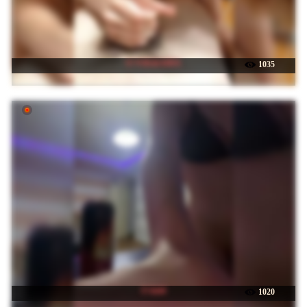
☉ VOLKAIDA
1035
☉ kiti4
1020