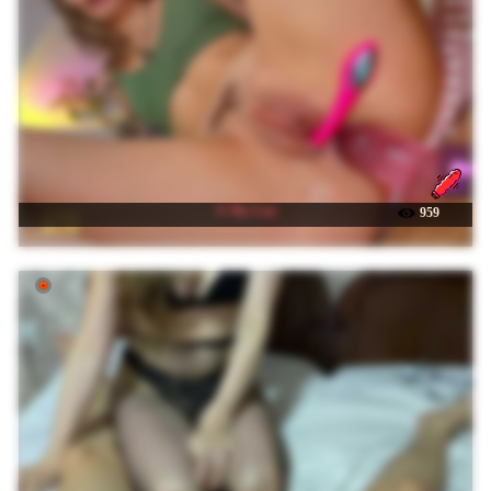
☉ My-Lou
959