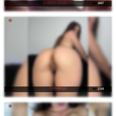
☉ WILD-ANGEL777
2847
☉ BABYam
2310