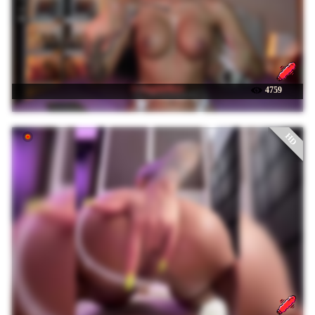
☉ AngelaMyst
4759
HD