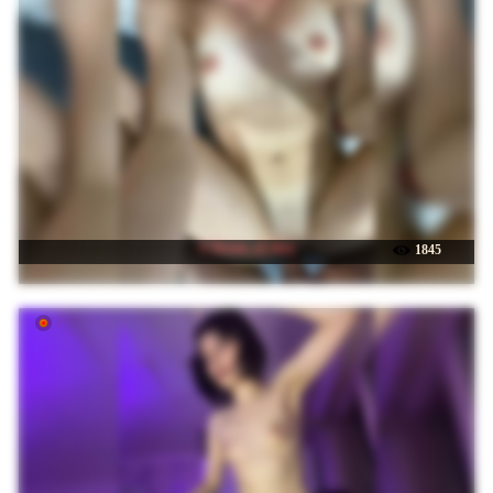
☉ Room_of_love
1845