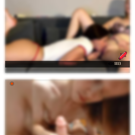
☉ Sinner-s
1113