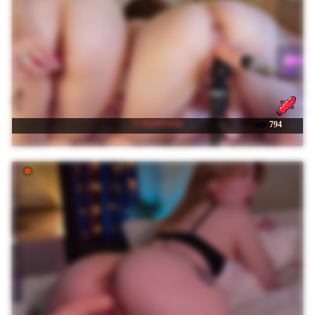
☉ DablTrable
794