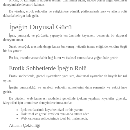
Ancak, bu kumaşların duyusal zevkler üzerindeki etkisi, sadece görsel değil, dokunsal
deneyimlerle de sınırlı kalmaz.
Bu yüzden, erotik sohbetler ve yetişkinlere yönelik platformlarda ipek ve atlasın rolü
daha da belirgin hale gelir.
İpeğin Duyusal Gücü
İpek, yumuşak ve pürüzsüz yapısıyla ten üzerinde kayarken, benzersiz bir duyusal
deneyim sunar.
Sıcak ve soğuk arasında denge kuran bu kumaş, vücutla temas ettiğinde kendine özgü
bir his yaratır.
Bu his, insanlar arasında bir bağ kurar ve fiziksel teması daha yoğun hale getirir.
Erotik Sohbetlerde İpeğin Rolü
Erotik sohbetlerde, görsel uyaranların yanı sıra, dokunsal uyaranlar da büyük bir rol
oynar.
İpeğin yumuşaklığı ve zarafeti, sohbetin atmosferini daha romantik ve çekici hale
getirir.
Bu yüzden, web kamerası modelleri genellikle ipekten yapılmış kıyafetler giyerek,
izleyicileri için unutulmaz deneyimlere imza atarlar.
İpek ten üzerinde kayarken özel bir his yaratır.
Dokunsal ve görsel zevkleri aynı anda tatmin eder.
Web kamerası sohbetlerinde ideal bir malzemedir.
Atlasın Çekiciliği