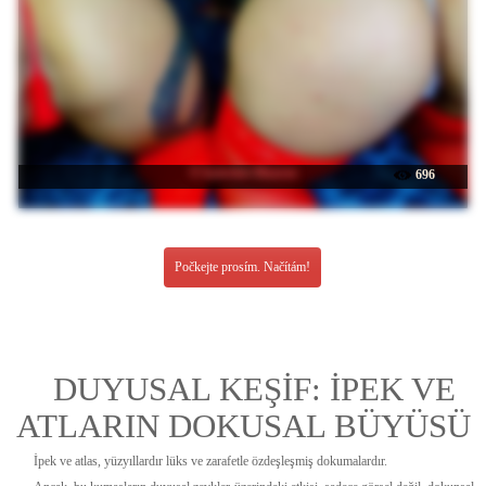
☉ katerine-Monroe
696
Počkejte prosím. Načítám!
DUYUSAL KEŞİF: İPEK VE
ATLARIN DOKUSAL BÜYÜSÜ
İpek ve atlas, yüzyıllardır lüks ve zarafetle özdeşleşmiş dokumalardır.