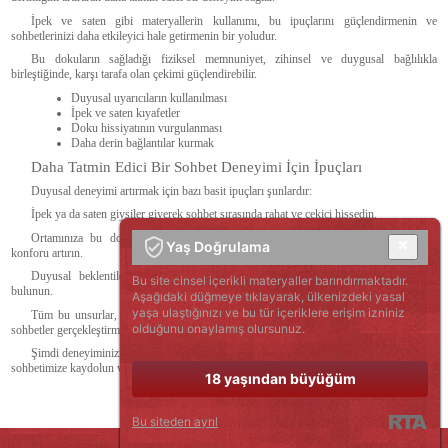
İpek ve saten gibi materyallerin kullanımı, bu ipuçlarını güçlendirmenin ve
sohbetlerinizi daha etkileyici hale getirmenin bir yoludur.
Bu dokuların sağladığı fiziksel memnuniyet, zihinsel ve duygusal bağlılıkla
birleştiğinde, karşı tarafa olan çekimi güçlendirebilir.
Duyusal uyarıcıların kullanılması
İpek ve saten kıyafetler
Doku hissiyatının vurgulanması
Daha derin bağlantılar kurmak
Daha Tatmin Edici Bir Sohbet Deneyimi İçin İpuçları
Duyusal deneyimi artırmak için bazı basit ipuçları şunlardır:
İpek ya da saten giysiler giyerek sohbet sırasında rahat ve çekici hissedin.
Ortamınıza bu dokularla örtülü yastıklar veya battaniyeler dahil ederek fiziksel
Yaş Doğrulama
konforu artırın.
Duyusal beklentilerinizi karşılamak için partnerinize bu konuda geri bildirimde
Bu site cinsel içerikli materyaller barındırmaktadır.
bulunun.
Aşağıdaki düğmeye tıklayarak, ülkenizdeki yasal
yaşa ulaştığınızı ve bu tür içeriklere erişim izniniz
Tüm bu unsurlar, sizin ve web kamerası modellerinin daha tatmin edici ve anlamlı
olduğunu onaylamış olursunuz.
sohbetler gerçekleştirmesini sağlar.
Şimdi deneyiminizi bir üst seviyeye taşımanın tam zamanı! Web kamerası modelleriyle
sohbetimize kaydolun ve duyusal bir keşfe çıkın!
18 yaşından büyüğüm
Bu siteden ayrıl