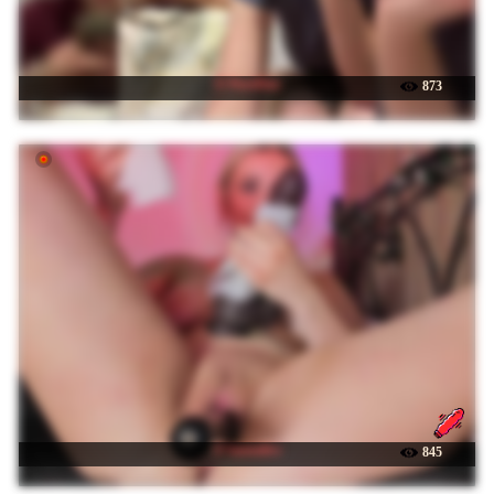
☉ PureDuo
873
☉ baeonlive
845