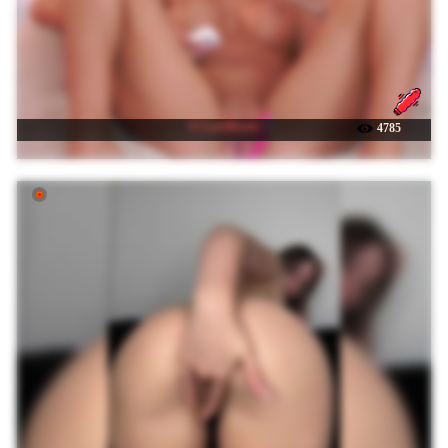
☉ LaraBrynn
4785