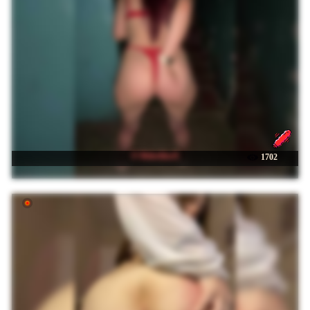
☉ BelochkaX
1702