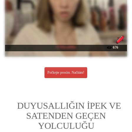
☉ Fist-ashka
676
Počkejte prosím. Načítám!
DUYUSALLIĞIN İPEK VE
SATENDEN GEÇEN
YOLCULUĞU