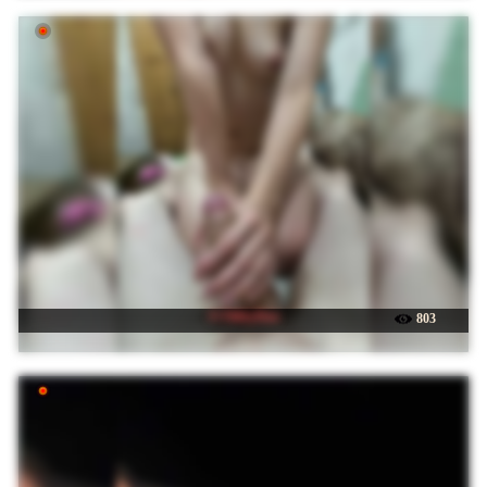
☉ FilthyDuo
803