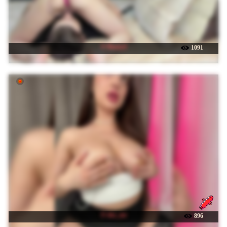
☉ Buzzyd
1091
☉ dee_zee
896