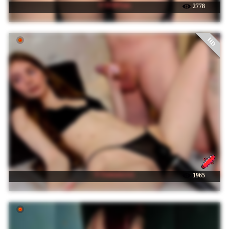
☉ BABYam
2778
HD
☉ Emmanyxxx
1965