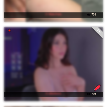
☉ MaksNaks
704
HD
☉ elderberry
700