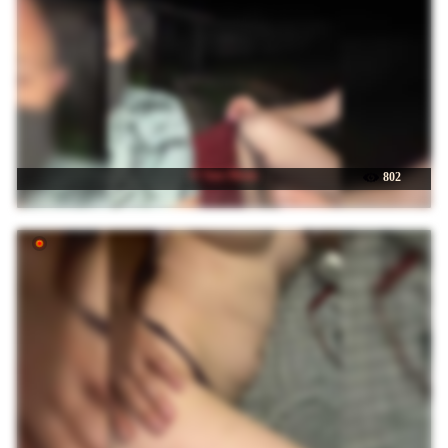
☉ Sun-Moon
802