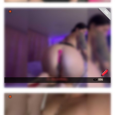
HD
☉ -MaybeBaby-
886