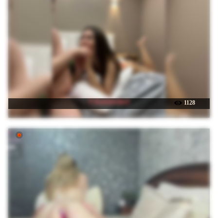
☉ Karishochka1
1128