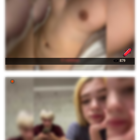
☉ vattttaaa
879