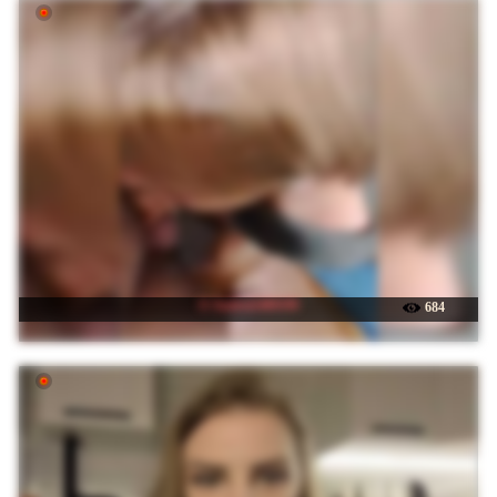
☉ Andrei2409199
684