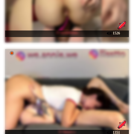
☉ sashhhkino
1526
☉ Sinner-s
1351