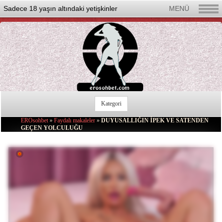
Sadece 18 yaşın altındaki yetişkinler
MENÜ
Kategori
Seks Chat Rulet
EROsohbet
»
Faydalı makaleler
»
DUYUSALLIĞIN İPEK VE SATENDEN
GEÇEN YOLCULUĞU
Yeni
Güzel Kadınlar
Erkek
Transeksüel
Lezbiyen
Çiftler