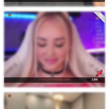
HD
☉ In-your-fucking-mind
1300