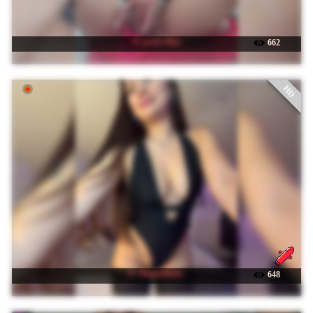
☉ sweet-Olya
662
HD
☉ -MaybeBaby-
648