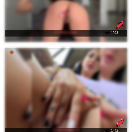
☉ Stasya-moor
1508
☉ KROSHKA_N
1445