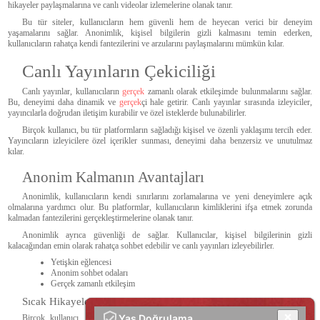
hikayeler paylaşmalarına ve canlı videolar izlemelerine olanak tanır.
Bu tür siteler, kullanıcıların hem güvenli hem de heyecan verici bir deneyim
yaşamalarını sağlar. Anonimlik, kişisel bilgilerin gizli kalmasını temin ederken,
kullanıcıların rahatça kendi fantezilerini ve arzularını paylaşmalarını mümkün kılar.
Canlı Yayınların Çekiciliği
Canlı yayınlar, kullanıcıların
gerçek
zamanlı olarak etkileşimde bulunmalarını sağlar.
Bu, deneyimi daha dinamik ve
gerçek
çi hale getirir. Canlı yayınlar sırasında izleyiciler,
yayıncılarla doğrudan iletişim kurabilir ve özel isteklerde bulunabilirler.
Birçok kullanıcı, bu tür platformların sağladığı kişisel ve özenli yaklaşımı tercih eder.
Yayıncıların izleyicilere özel içerikler sunması, deneyimi daha benzersiz ve unutulmaz
kılar.
Anonim Kalmanın Avantajları
Anonimlik, kullanıcıların kendi sınırlarını zorlamalarına ve yeni deneyimlere açık
olmalarına yardımcı olur. Bu platformlar, kullanıcıların kimliklerini ifşa etmek zorunda
kalmadan fantezilerini gerçekleştirmelerine olanak tanır.
Anonimlik ayrıca güvenliği de sağlar. Kullanıcılar, kişisel bilgilerinin gizli
kalacağından emin olarak rahatça sohbet edebilir ve canlı yayınları izleyebilirler.
Yetişkin eğlencesi
Anonim sohbet odaları
Gerçek zamanlı etkileşim
Sıcak Hikayeler ve Paylaşımlar
Yaş Doğrulama
Birçok kullanıcı, kişisel ve samimi hikayelerini paylaşmaktan zevk alır. Bu tür