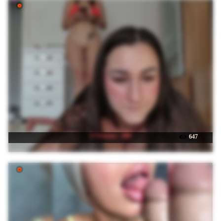
☉ Fortune---888
647