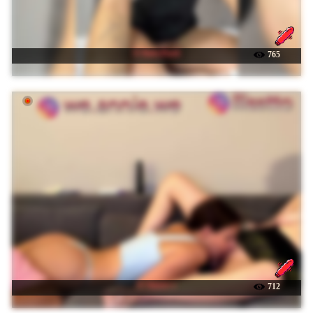
☉ BabyDarii
765
☉ Sinner-s
712