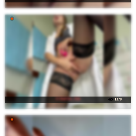
☉ DokTor_Ada
1379