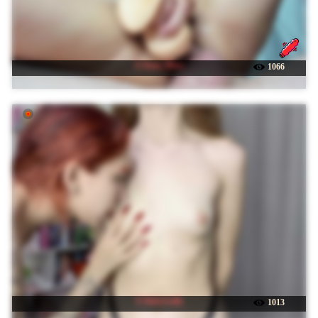
☉ Kate_Pirse
1066
☉ BabyGolly
1013