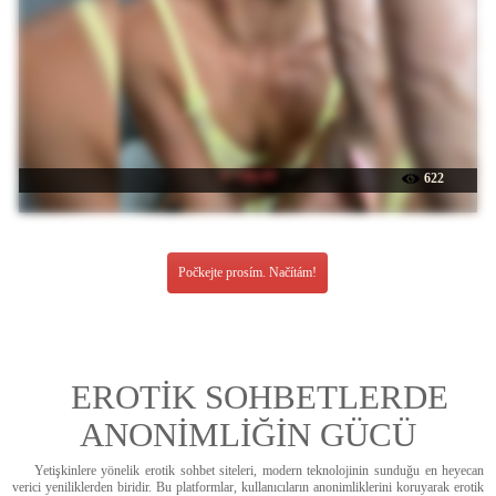
☉ Viki-05
622
Počkejte prosím. Načítám!
EROTİK SOHBETLERDE
ANONİMLİĞİN GÜCÜ
Yetişkinlere yönelik erotik sohbet siteleri, modern teknolojinin sunduğu en heyecan
verici yeniliklerden biridir. Bu platformlar, kullanıcıların anonimliklerini koruyarak erotik