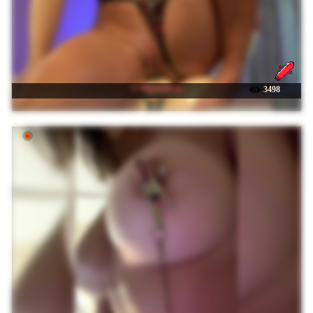
☉ MandyPeas
3498