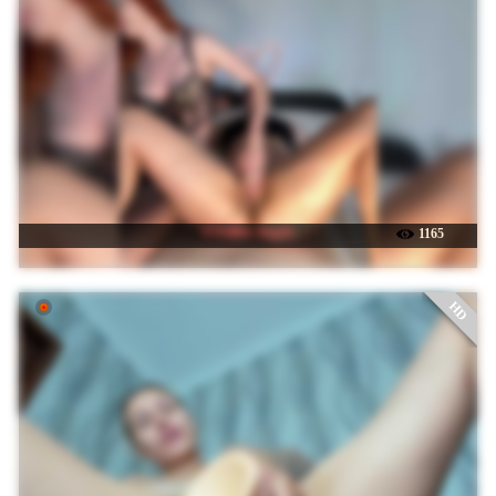
☉ Fallen-Angels
1165
HD