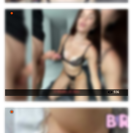
☉ Room_of_love
936