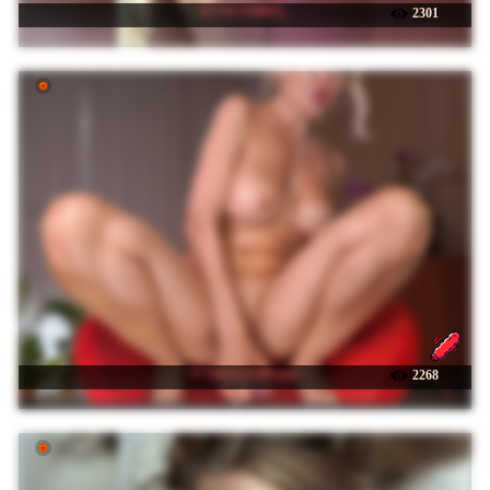
☉ VICTORIA_
2301
☉ Sonya-reallsugar
2268