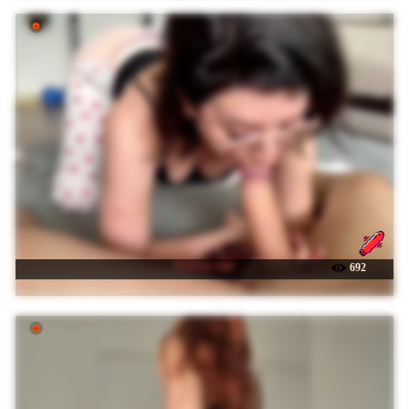
☉ k1tty-cute
692