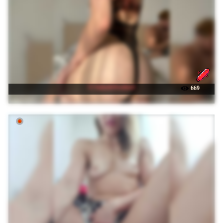
☉ SukubOverlord
669