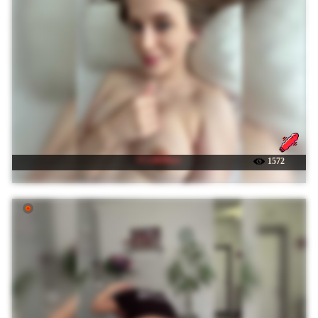
☉ LilitMuse
1572