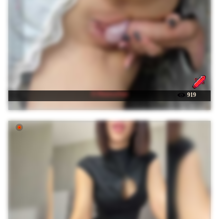
☉ PetrovaAnn
919