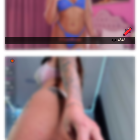
☉ LaraBrynn
4548