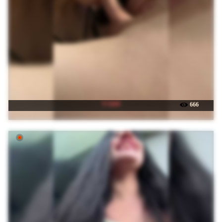
☉ kiti4
666