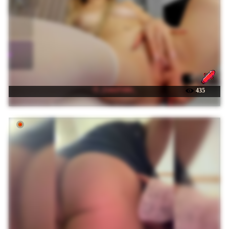
☉ _LunaViolet_
435