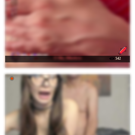
☉ Mia_Milasheva
542