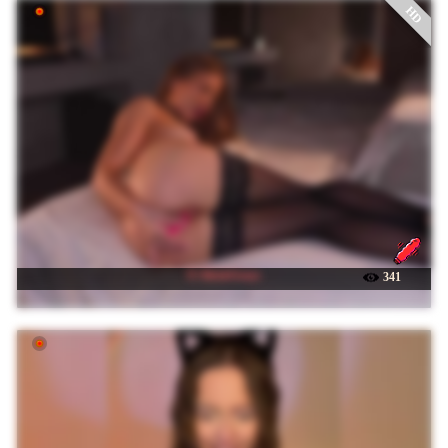
HD
☉ AlexisGrays
341