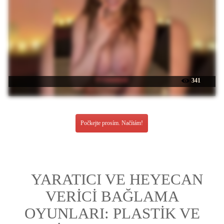
☉ Lisuniyaa
341
Počkejte prosím. Načítám!
YARATICI VE HEYECAN
VERİCİ BAĞLAMA
OYUNLARI: PLASTİK VE