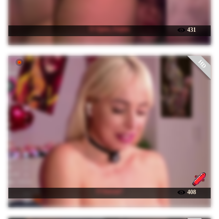
☉ Ajara_Gujuu
431
HD
☉ barsaa7
408