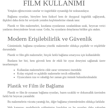
FİLM KULLANIMI
Yetişkin eğlencesinin sınırlar ve özgürlükle oynandığı bir noktasındayız.
Bağlama oyunları, bireylere hem fiziksel hem de duygusal özgürlük sağlayarak,
ilişkileri daha derin bir seviyede yeniden keşfetmelerine olanak tanır.
Plastik ve film malzemeleri, kısıtlama oyunlarının sıradanlıktan uzak, heyecan verici
yanlarını deneyimleme fırsatı sunar. Gelin, bu oyunların detaylarına birlikte göz atalım.
Modern Erişilebilirlik ve Güvenlik
Günümüzde, bağlama oyunlarına yönelik malzemeler oldukça çeşitlidir ve erişilebilir
durumdadır.
Plastik ve film gibi malzemeler, birçok farklı bağlama senaryosu için kullanılabilir.
Bunların her biri, hem güvenli hem de etkili bir oyun deneyimi sağlamak üzere
tasarlanmıştır.
Kullanılan malzemelerin cilde zarar vermemesi önemlidir.
Kolay erişimli ve açılabilir malzemeler tercih edilmelidir.
Oyuncuların rıza ve rahatlığı her zaman göz önünde bulundurulmalıdır.
Plastik ve Film ile Bağlama
Plastik ve film ile oynanan bağlama oyunları, bazen sıcaklık ve dokunsallık üzerinden
farklı bir heyecan yaratabilir.
Bu malzemelerin vücutta yarattığı his, diğer bağlama yöntemlerinden oldukça farklıdır.
Web kamerası modelleriyle sohbetimize kaydolun ve bu oyunları daha yakından