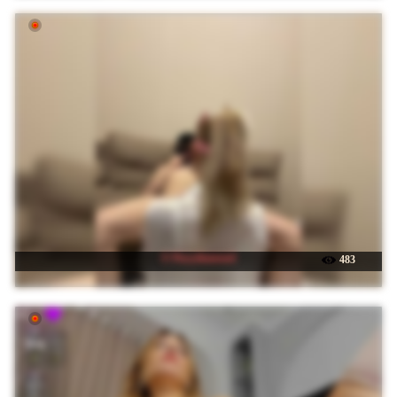
☉ Pusydiamond
483