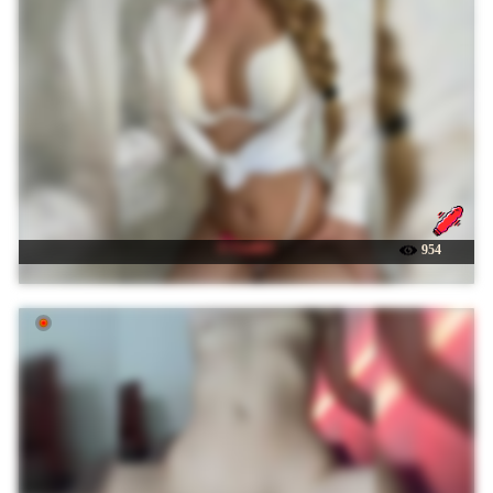
☉ EmilliX
954