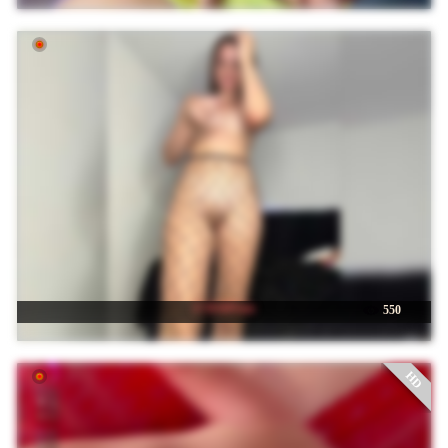
☉ BABYam
550
HD