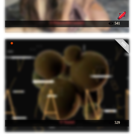
☉ PrincessMcCormick
541
HD
☉ Taanni
529