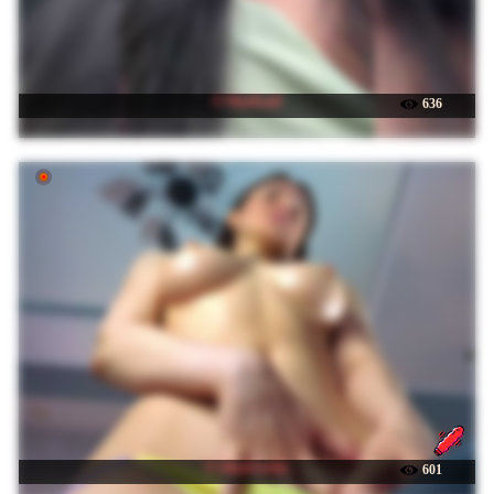
☉ MarKaa0
636
☉ AlisaFreshly
601