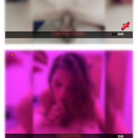
☉ BLACK_ANGELs
849
☉ DoubleSs001
846