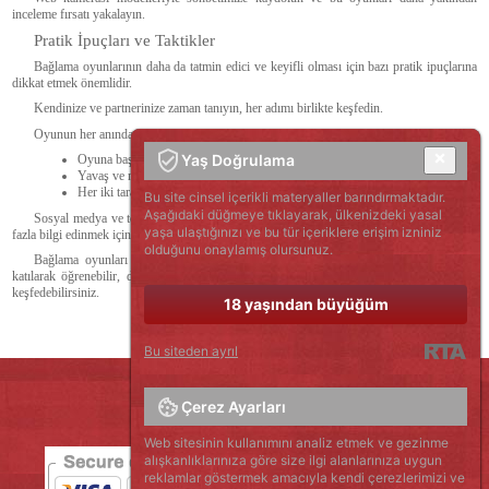
inceleme fırsatı yakalayın.
Pratik İpuçları ve Taktikler
Bağlama oyunlarının daha da tatmin edici ve keyifli olması için bazı pratik ipuçlarına
dikkat etmek önemlidir.
Kendinize ve partnerinize zaman tanıyın, her adımı birlikte keşfedin.
Oyunun her anında güvenliği ve konforu göz ardı etmeyin.
Yaş Doğrulama
Oyuna başlamadan önce güvenli kelimeler belirleyin.
Yavaş ve nazik adımlarla ilerleyin.
Her iki tarafın da onayını almayı unutmayın.
Bu site cinsel içerikli materyaller barındırmaktadır.
Aşağıdaki düğmeye tıklayarak, ülkenizdeki yasal
Sosyal medya ve topluluk forumları, plastik ve film bağlama oyunları hakkında daha
yaşa ulaştığınızı ve bu tür içeriklere erişim izniniz
fazla bilgi edinmek için harika birer kaynak olabilir.
olduğunu onaylamış olursunuz.
Bağlama oyunları konusunda merak ettiğiniz her şeyi, sitemizdeki canlı yayınlara
katılarak öğrenebilir, deneyimli modellerle etkileşimde bulunabilir ve kendi sınırlarınızı
keşfedebilirsiniz.
18 yaşından büyüğüm
Bu siteden ayrıl
Çerez Ayarları
Web sitesinin kullanımını analiz etmek ve gezinme
alışkanlıklarınıza göre size ilgi alanlarınıza uygun
reklamlar göstermek amacıyla kendi çerezlerimizi ve