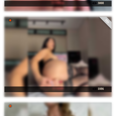
☉ UliKop
3008
HD
☉ Adel9
1086