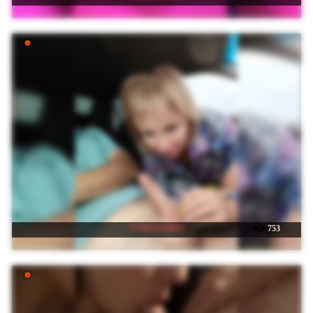
☉ Babyandkot
753