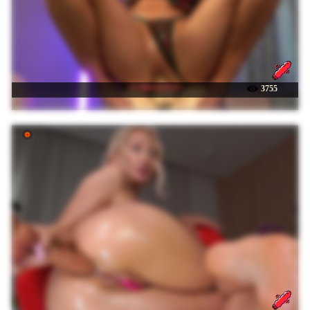
☉ MandyPeas
3755