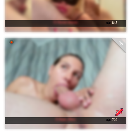
☉ Oyster-lemon
845
HD
☉ Kate_Pirse
729