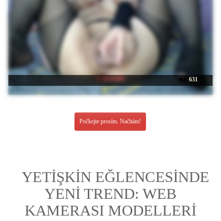
☉ Karmilla
631
Počkejte prosím. Načítám!
YETİŞKİN EĞLENCESİNDE
YENİ TREND: WEB
KAMERASI MODELLERİ