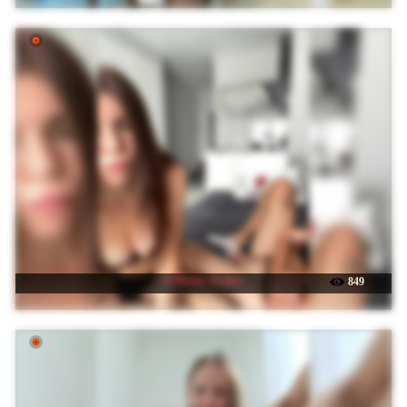
☉ Room_of_love
849