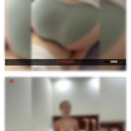
☉ shyygirls
1066