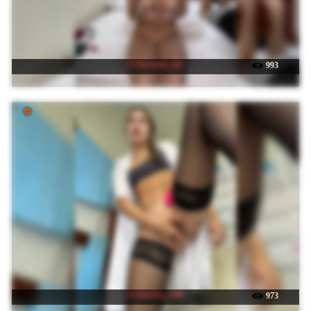
☉ Durnaya_kis
993
☉ DokTor_Ada
973