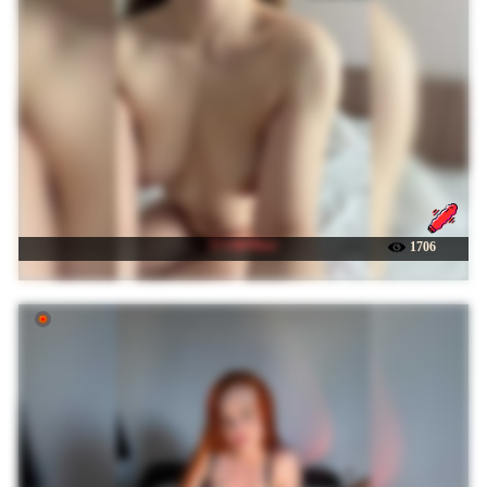
☉ LilitMuse
1706