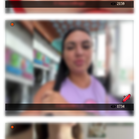
☉ Sonya-reallsugar
2159
☉ KROSHKA_N
1734