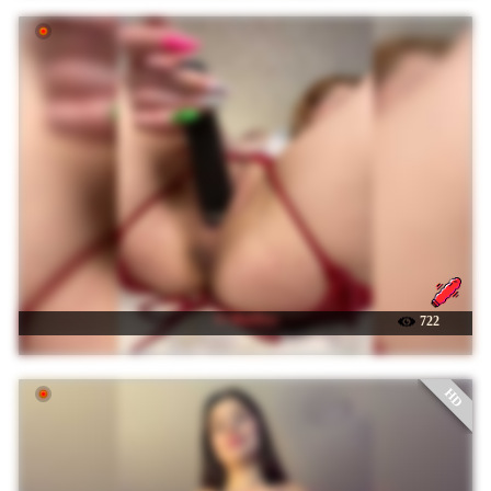
☉ MiaDiva
722
HD