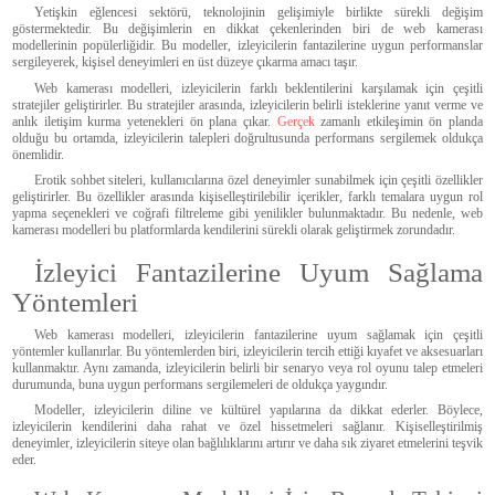
Yetişkin eğlencesi sektörü, teknolojinin gelişimiyle birlikte sürekli değişim
göstermektedir. Bu değişimlerin en dikkat çekenlerinden biri de web kamerası
modellerinin popülerliğidir. Bu modeller, izleyicilerin fantazilerine uygun performanslar
sergileyerek, kişisel deneyimleri en üst düzeye çıkarma amacı taşır.
Web kamerası modelleri, izleyicilerin farklı beklentilerini karşılamak için çeşitli
stratejiler geliştirirler. Bu stratejiler arasında, izleyicilerin belirli isteklerine yanıt verme ve
anlık iletişim kurma yetenekleri ön plana çıkar.
Gerçek
zamanlı etkileşimin ön planda
olduğu bu ortamda, izleyicilerin talepleri doğrultusunda performans sergilemek oldukça
önemlidir.
Erotik sohbet siteleri, kullanıcılarına özel deneyimler sunabilmek için çeşitli özellikler
geliştirirler. Bu özellikler arasında kişiselleştirilebilir içerikler, farklı temalara uygun rol
yapma seçenekleri ve coğrafi filtreleme gibi yenilikler bulunmaktadır. Bu nedenle, web
kamerası modelleri bu platformlarda kendilerini sürekli olarak geliştirmek zorundadır.
İzleyici Fantazilerine Uyum Sağlama
Yöntemleri
Web kamerası modelleri, izleyicilerin fantazilerine uyum sağlamak için çeşitli
yöntemler kullanırlar. Bu yöntemlerden biri, izleyicilerin tercih ettiği kıyafet ve aksesuarları
kullanmaktır. Aynı zamanda, izleyicilerin belirli bir senaryo veya rol oyunu talep etmeleri
durumunda, buna uygun performans sergilemeleri de oldukça yaygındır.
Modeller, izleyicilerin diline ve kültürel yapılarına da dikkat ederler. Böylece,
izleyicilerin kendilerini daha rahat ve özel hissetmeleri sağlanır. Kişiselleştirilmiş
deneyimler, izleyicilerin siteye olan bağlılıklarını artırır ve daha sık ziyaret etmelerini teşvik
eder.