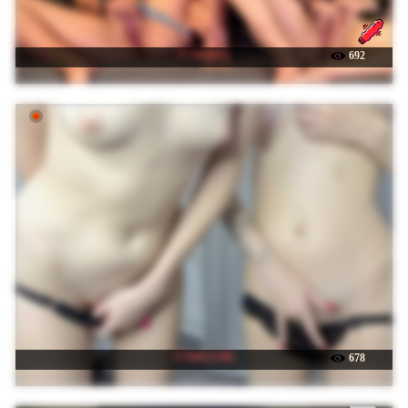
☉ Sinner-s
692
☉ BabyGolly
678