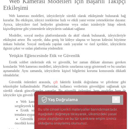
Web Kamerası Modelleri İçin Başarılı Takipçi
Etkileşimi
Web kamerası modelleri, izleyicileriyle sürekli olarak etkileşimde bulunarak bağ
kurarlar. Bu etkileşim, izleyici isteklerine hızlı ve etkili yanıt verme yeteneklerine dayanır.
Ayrıca, izleyicilere özel hediyeler gönderme veya onları isimleriyle hitap ederek
kişiselleştirme gibi yöntemlerle izleyicilerin sadakati sağlanır.
Modeller, sosyal medya platformlarında da aktif olarak bulunarak, izleyicileriyle
etkileşimi artırır. Bu sayede, daha geniş bir kitleye ulaşma ve hayran kitlesini büyütme
imkanı bulurlar. Sosyal medyada yapılan canlı yayınlar ve özel içerikler, izleyicilerin
ilgisini çeker ve onları platforma yönlendirir.
Yetişkin Eğlencesinde Etik ve Güvenlik
Erotik sohbet sitelerinde etik ve güvenlik, her zaman dikkate alınması gereken
konulardır. Web kamerası modelleri, izleyicilerin sınırlarına saygı göstermeli ve bu sınırları
aşmamalıdır. Aynı zamanda, izleyicilerin kişisel bilgilerini koruma konusunda dikkatli
olmalıdırlar.
Güvenlik önlemleri arasında,
çift
faktörlü kimlik doğrulama ve şifreleme gibi
teknolojiler kullanılmalıdır. Platformlar, kullanıcı verilerinin güvenliğini sağlamak için
sürekli olarak güncellemeler yaparlar. Bu güvenlik önlemleri, hem modeller hem de
izleyiciler için güvenli bir ortam sağlar.
Yaş Doğrulama
Web kamerası modelleri, izleyicilerin fantazilerine uygun performanslar
sergileyerek kişisel deneyimleri en üst düzeye çıkarır.
Bu site cinsel içerikli materyaller barındırmaktadır.
Erotik sohbet siteleri, kullanıcılarına kişiselleştirilebilir içerikler, farklı
Aşağıdaki düğmeye tıklayarak, ülkenizdeki yasal
temalara uygun rol yapma seçenekleri ve coğrafi filtreleme gibi özellikler sunar.
yaşa ulaştığınızı ve bu tür içeriklere erişim izniniz
Güvenlik ve etik, web kamerası modelleri ve platformlar için her zaman
olduğunu onaylamış olursunuz.
öncelikli konulardır.