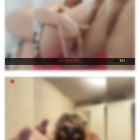
☉ sweet-Olya
846