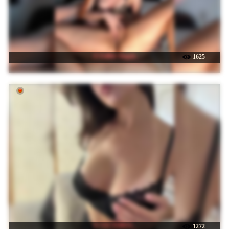
☉ Fallen-Angels
1625
☉ VICTORIA_
1272