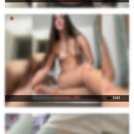
☉ Fortune---888
1242