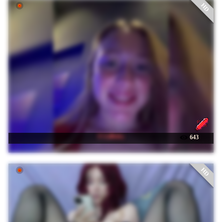
HD
☉ LiiBaby
643
HD