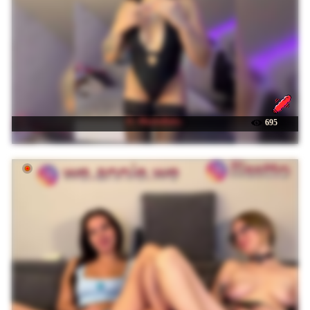
☉ -MaybeBaby-
695