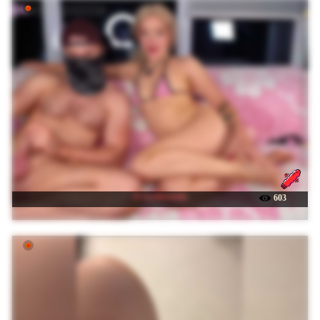
☉ twofiresouls
603