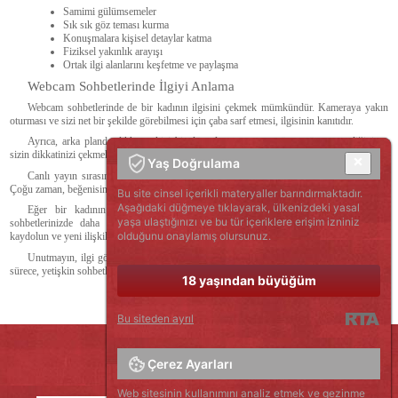
Samimi gülümsemeler
Sık sık göz teması kurma
Konuşmalara kişisel detaylar katma
Fiziksel yakınlık arayışı
Ortak ilgi alanlarını keşfetme ve paylaşma
Webcam Sohbetlerinde İlgiyi Anlama
Webcam sohbetlerinde de bir kadının ilgisini çekmek mümkündür. Kameraya yakın
oturması ve sizi net bir şekilde görebilmesi için çaba sarf etmesi, ilgisinin kanıtıdır.
Ayrıca, arka planda dikkat çekici bir düzenleme yapması, özene önem verdiğini ve
sizin dikkatinizi çekmek istediğini gösterir.
Yaş Doğrulama
Canlı yayın sırasında sizden hoşlanan bir kadının jest ve mimiklerine dikkat edin.
Çoğu zaman, beğenisini ve ilgisini küçük hareketlerle belli ederler.
Bu site cinsel içerikli materyaller barındırmaktadır.
Aşağıdaki düğmeye tıklayarak, ülkenizdeki yasal
Eğer bir kadının sizden hoşlandığını ve ilgilendiğini düşünüyorsanız, online
yaşa ulaştığınızı ve bu tür içeriklere erişim izniniz
sohbetlerinizde daha cesaretli olabilirsiniz. Web kamerası modelleriyle sohbetimize
olduğunu onaylamış olursunuz.
kaydolun ve yeni ilişkilerin kapılarını aralayın!
Unutmayın, ilgi görmenin ve bu ilgiyi doğru şekilde yanıtlamanın yollarını bildiğiniz
sürece, yetişkin sohbetlerinde daha keyifli ve tatmin edici anlar yaşayabilirsiniz.
18 yaşından büyüğüm
Bu siteden ayrıl
Çerez Ayarları
Web sitesinin kullanımını analiz etmek ve gezinme