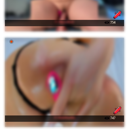
☉ Myro4ka1
754
☉ danielaaida
747