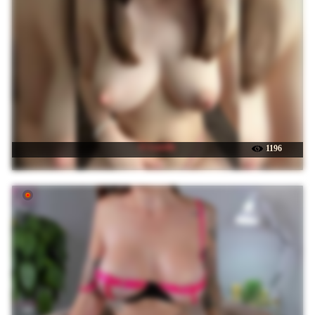
☉ Lunelly
1196