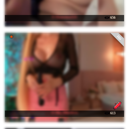
☉ Ekaterina2221
656
HD
☉ Mia_Milasheva
613