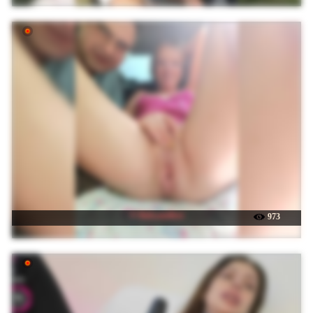
☉ Babyandkot
973