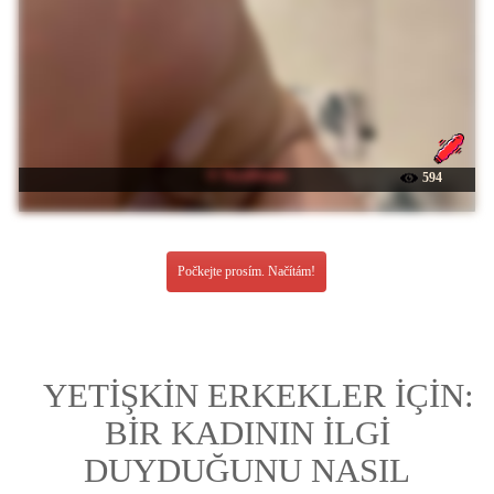
☉ TeyaDream
594
Počkejte prosím. Načítám!
YETİŞKİN ERKEKLER İÇİN:
BİR KADININ İLGİ
DUYDUĞUNU NASIL