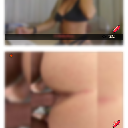
☉ HaileyRose
4232