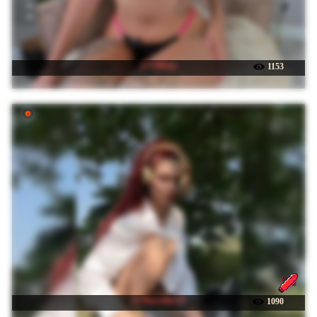
☉ UliKop
1153
☉ Marseline32
1090