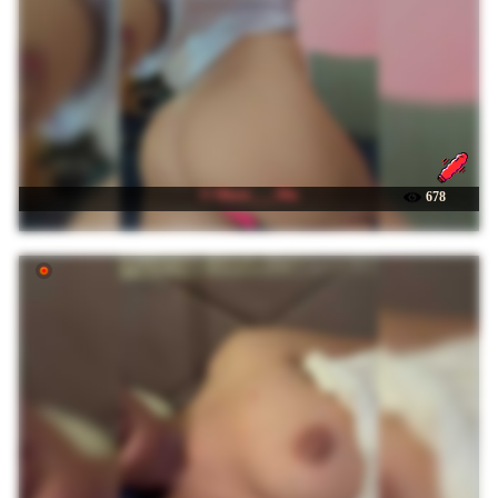
☉ Minni____Mia
678