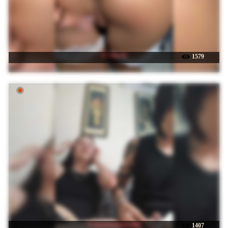
☉ Viki-05
1579
☉ murmurmeow666
1407