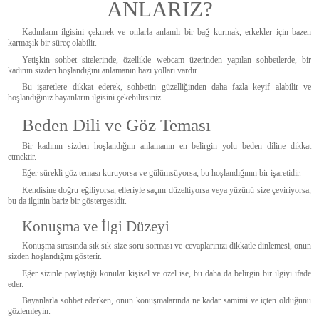
ANLARIZ?
Kadınların ilgisini çekmek ve onlarla anlamlı bir bağ kurmak, erkekler için bazen
karmaşık bir süreç olabilir.
Yetişkin sohbet sitelerinde, özellikle webcam üzerinden yapılan sohbetlerde, bir
kadının sizden hoşlandığını anlamanın bazı yolları vardır.
Bu işaretlere dikkat ederek, sohbetin güzelliğinden daha fazla keyif alabilir ve
hoşlandığınız bayanların ilgisini çekebilirsiniz.
Beden Dili ve Göz Teması
Bir kadının sizden hoşlandığını anlamanın en belirgin yolu beden diline dikkat
etmektir.
Eğer sürekli göz teması kuruyorsa ve gülümsüyorsa, bu hoşlandığının bir işaretidir.
Kendisine doğru eğiliyorsa, elleriyle saçını düzeltiyorsa veya yüzünü size çeviriyorsa,
bu da ilginin bariz bir göstergesidir.
Konuşma ve İlgi Düzeyi
Konuşma sırasında sık sık size soru sorması ve cevaplarınızı dikkatle dinlemesi, onun
sizden hoşlandığını gösterir.
Eğer sizinle paylaştığı konular kişisel ve özel ise, bu daha da belirgin bir ilgiyi ifade
eder.
Bayanlarla sohbet ederken, onun konuşmalarında ne kadar samimi ve içten olduğunu
gözlemleyin.