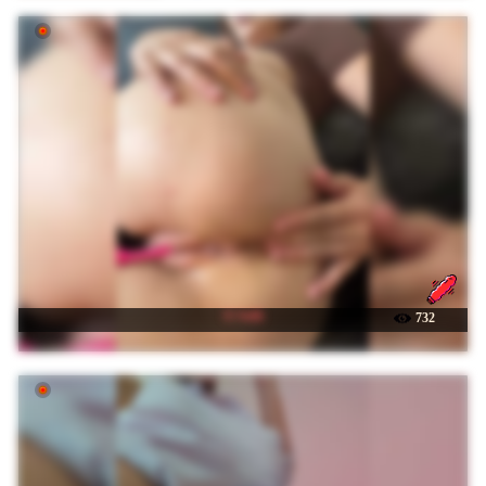
☉ Sofii
732