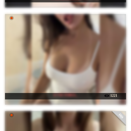
☉ VICTORIA_
1221
HD