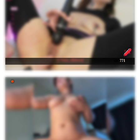
☉ Your_Beloved
771