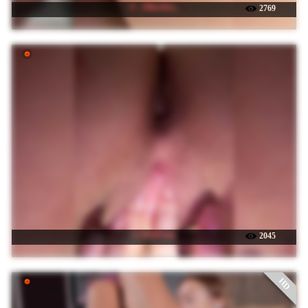
☉ _Milashka_
2769
☉ BABYam
2045
HD