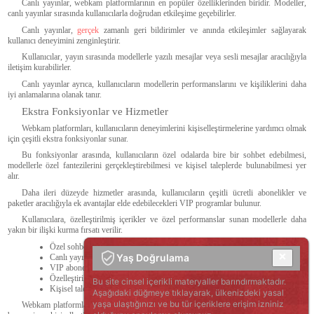
Canlı yayınlar, webkam platformlarının en popüler özelliklerinden biridir. Modeller,
canlı yayınlar sırasında kullanıcılarla doğrudan etkileşime geçebilirler.
Canlı yayınlar,
gerçek
zamanlı geri bildirimler ve anında etkileşimler sağlayarak
kullanıcı deneyimini zenginleştirir.
Kullanıcılar, yayın sırasında modellerle yazılı mesajlar veya sesli mesajlar aracılığıyla
iletişim kurabilirler.
Canlı yayınlar ayrıca, kullanıcıların modellerin performanslarını ve kişiliklerini daha
iyi anlamalarına olanak tanır.
Ekstra Fonksiyonlar ve Hizmetler
Webkam platformları, kullanıcıların deneyimlerini kişiselleştirmelerine yardımcı olmak
için çeşitli ekstra fonksiyonlar sunar.
Bu fonksiyonlar arasında, kullanıcıların özel odalarda bire bir sohbet edebilmesi,
modellerle özel fantezilerini gerçekleştirebilmesi ve kişisel taleplerde bulunabilmesi yer
alır.
Daha ileri düzeyde hizmetler arasında, kullanıcıların çeşitli ücretli abonelikler ve
paketler aracılığıyla ek avantajlar elde edebilecekleri VIP programlar bulunur.
Kullanıcılara, özelleştirilmiş içerikler ve özel performanslar sunan modellerle daha
yakın bir ilişki kurma fırsatı verilir.
Özel sohbet odaları
Yaş Doğrulama
Canlı yayın etkileşimleri
VIP abonelikler ve özel hizmetler
Özelleştirilmiş performanslar
Bu site cinsel içerikli materyaller barındırmaktadır.
Kişisel talepler ve fanteziler
Aşağıdaki düğmeye tıklayarak, ülkenizdeki yasal
yaşa ulaştığınızı ve bu tür içeriklere erişim izniniz
Webkam platformlarının sunduğu özellikler ve fonksiyonlar, yetişkin kullanıcılar için