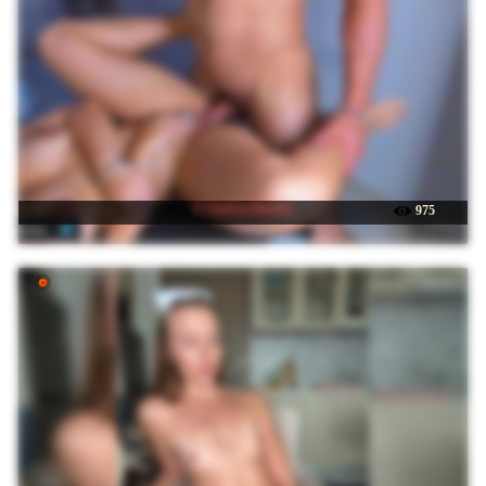
☉ AndrewHarriss
975