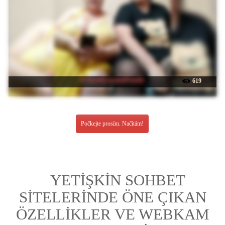
☉ SweetLenaandNatalia
619
Počkejte prosím. Načítám!
YETİŞKİN SOHBET
SİTELERİNDE ÖNE ÇIKAN
ÖZELLİKLER VE WEBKAM