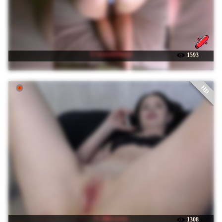
☉ SecretsFilmed
1593
HD
☉ SilkLovers
1308