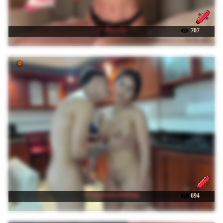
☉ MaryGii
707
☉ thesecret-coocking
694