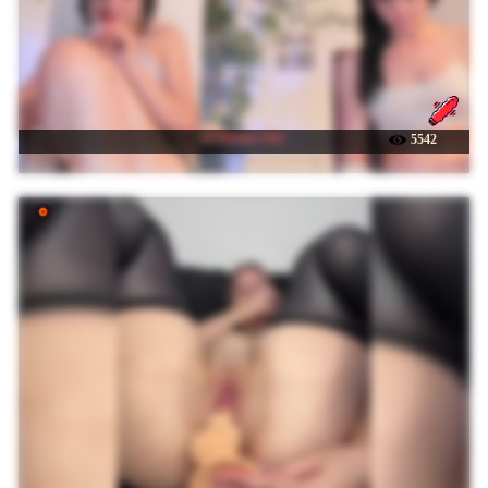
☉ Moona-One
5542