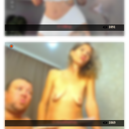
☉ UliKop
1091
☉ SweetPairFun
1069