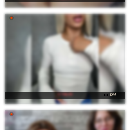
☉ Viki-05
1295