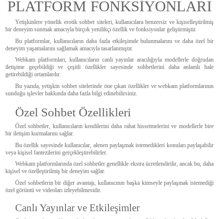
PLATFORM FONKSİYONLARI
Yetişkinlere yönelik erotik sohbet siteleri, kullanıcılara benzersiz ve kişiselleştirilmiş
bir deneyim sunmak amacıyla birçok yenilikçi özellik ve fonksiyonlar geliştirmiştir.
Bu platformlar, kullanıcıların daha fazla etkileşimde bulunmalarını ve daha özel bir
deneyim yaşamalarını sağlamak amacıyla tasarlanmıştır.
Webkam platformları, kullanıcıların canlı yayınlar aracılığıyla modellerle doğrudan
iletişime geçebildiği ve çeşitli özellikler sayesinde sohbetlerini daha anlamlı hale
getirebildiği ortamlardır.
Bu yazıda, yetişkin sohbet sitelerinde öne çıkan özellikler ve webkam platformlarının
sunduğu işlevler hakkında daha fazla bilgi edinebilirsiniz.
Özel Sohbet Özellikleri
Özel sohbetler, kullanıcıların kendilerini daha rahat hissetmelerini ve modellerle bire
bir iletişim kurmalarını sağlar.
Bu özellik sayesinde kullanıcılar, alenen paylaşmak istemedikleri konuları paylaşabilir
veya kişisel fantezilerini gerçekleştirebilirler.
Webkam platformlarında özel sohbetler genellikle ekstra ücretlendirilir, ancak bu, daha
kişisel ve özelleştirilmiş bir deneyim sağlar.
Özel sohbetlerin bir diğer avantajı, kullanıcının başka kimseyle paylaşmak istemediği
özel görüntü ve videoları izleyebilmesidir.
Canlı Yayınlar ve Etkileşimler