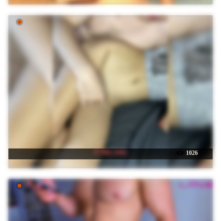
☉ Slim_baby
1026