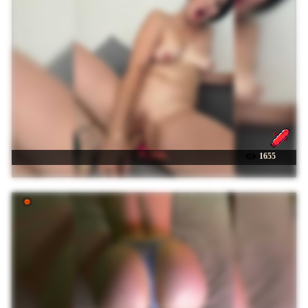
☉ _Ylia_
1655