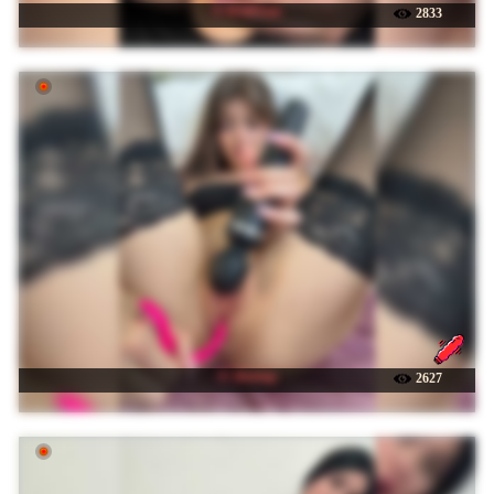
☉ BABYam
2833
☉ shottup
2627