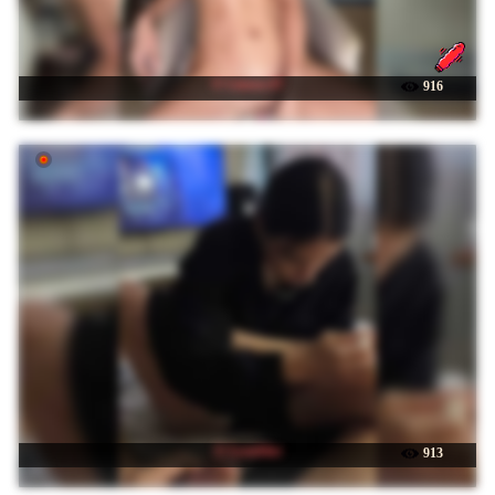
☉ Linnea-67
916
☉ Lyoublue
913