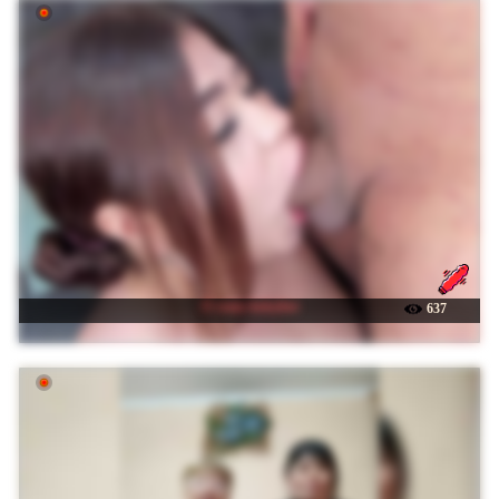
☉ crazy-keisyhot
637