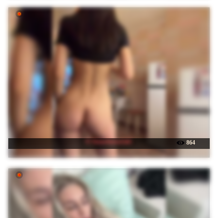
☉ StrawberryGirl-
864