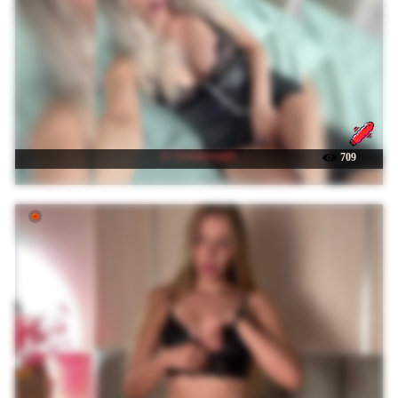
☉ -Lovensesgirl-
709