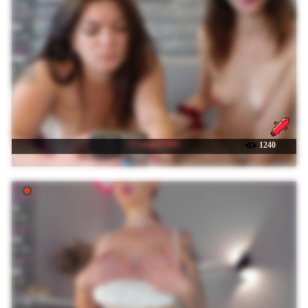
☉ sosgirl1994
1240